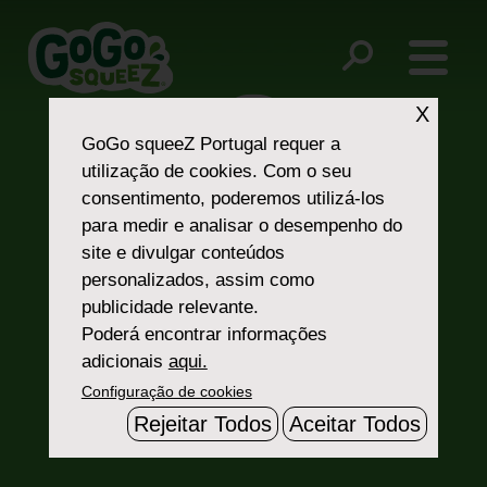
Post
good-source-calcium
No added colors or flavors
navigation
X
GoGo squeeZ Portugal
requer a
utilização de cookies. Com o seu
consentimento, poderemos utilizá-los
para medir e analisar o desempenho do
site e divulgar conteúdos
personalizados, assim como
Fale Connosco
publicidade relevante.
Poderá encontrar informações
adicionais
aqui.
Configuração de cookies
Rejeitar Todos
Aceitar Todos