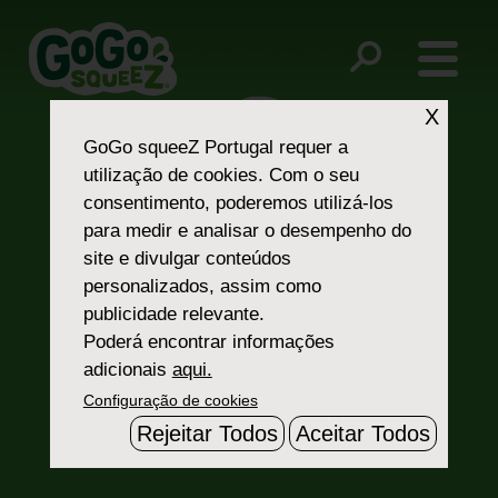
Post
No Antibiotics
BPA Free
navigation
X
GoGo squeeZ Portugal
requer a
utilização de cookies. Com o seu
consentimento, poderemos utilizá-los
para medir e analisar o desempenho do
site e divulgar conteúdos
personalizados, assim como
Fale Connosco
publicidade relevante.
Poderá encontrar informações
adicionais
aqui.
Configuração de cookies
Rejeitar Todos
Aceitar Todos