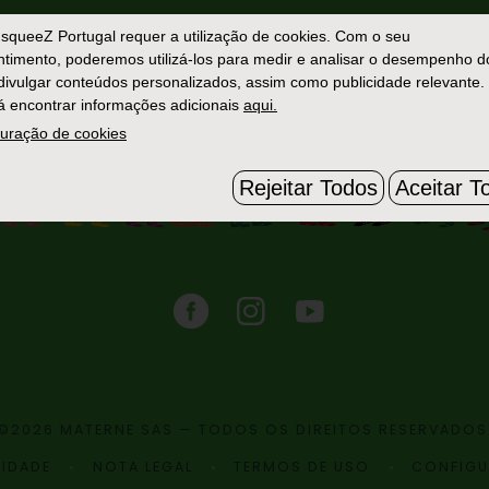
Fale Connosco
squeeZ Portugal
requer a utilização de cookies. Com o seu
timento, poderemos utilizá-los para medir e analisar o desempenho d
 divulgar conteúdos personalizados, assim como publicidade relevante.
 encontrar informações adicionais
aqui.
uração de cookies
Rejeitar Todos
Aceitar T
©2026 MATERNE SAS — TODOS OS DIREITOS RESERVADOS
CIDADE
NOTA LEGAL
TERMOS DE USO
CONFIGU