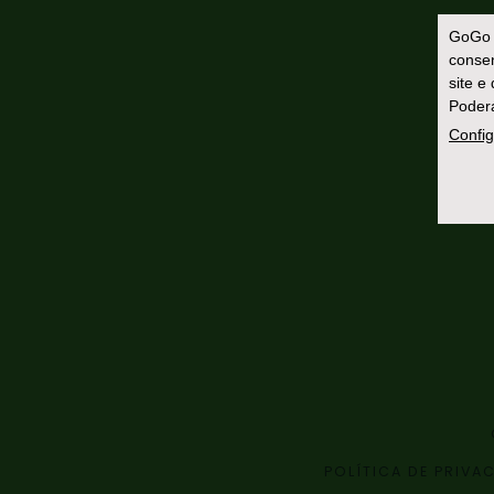
GoGo 
consen
site e
Poderá
Config
POLÍTICA DE PRIVA