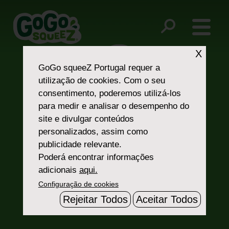
Post
yogurtz-calcium
Kosher certified – DEPRECATED
navigation
X
GoGo squeeZ Portugal
requer a
utilização de cookies. Com o seu
consentimento, poderemos utilizá-los
para medir e analisar o desempenho do
site e divulgar conteúdos
personalizados, assim como
Fale Connosco
publicidade relevante.
Poderá encontrar informações
adicionais
aqui.
Configuração de cookies
Rejeitar Todos
Aceitar Todos