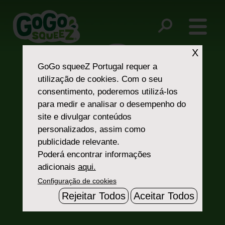
Post
yogurtz-no-corn-syrup
No preservatives
navigation
X
GoGo squeeZ Portugal
requer a
utilização de cookies. Com o seu
consentimento, poderemos utilizá-los
para medir e analisar o desempenho do
site e divulgar conteúdos
personalizados, assim como
Fale Connosco
publicidade relevante.
Poderá encontrar informações
adicionais
aqui.
Configuração de cookies
Rejeitar Todos
Aceitar Todos