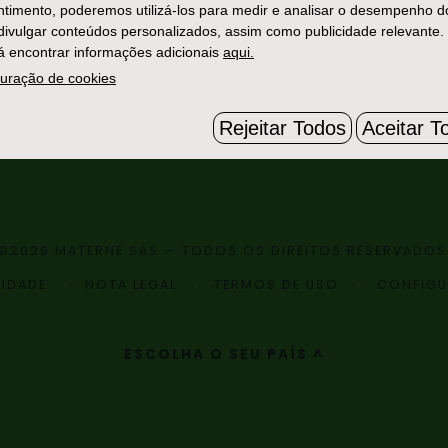
timento, poderemos utilizá-los para medir e analisar o desempenho d
 divulgar conteúdos personalizados, assim como publicidade relevante.
 encontrar informações adicionais
aqui.
uração de cookies
Rejeitar Todos
Aceitar T
©2026 MATERNE SAS — TODOS OS DIREITOS RESERVADOS
CIDADE
NOTA LEGAL
TERMOS DE USO
CONFIGU
ESCOLHA O SEU PAÍS ^