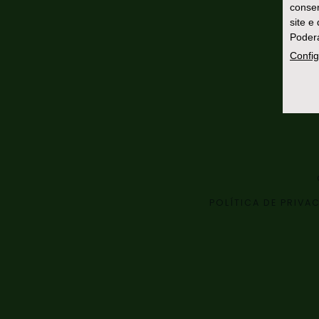
consen
site e
Poderá
Config
POLÍTICA DE PRIVA