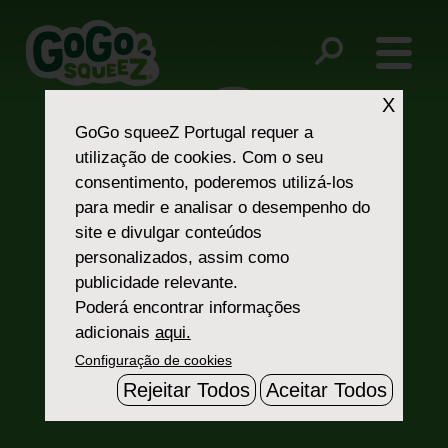
Post
Pear
Apple
navigation
X
GoGo squeeZ Portugal
requer a
utilização de cookies. Com o seu
consentimento, poderemos utilizá-los
para medir e analisar o desempenho do
site e divulgar conteúdos
personalizados, assim como
Fale Connosco
publicidade relevante.
Poderá encontrar informações
adicionais
aqui.
Configuração de cookies
Rejeitar Todos
Aceitar Todos