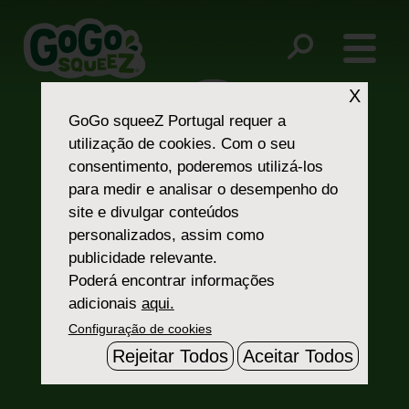
Post
Passion Fruit Juice
Tropical — Pineapple
navigation
X
GoGo squeeZ Portugal
requer a
utilização de cookies. Com o seu
consentimento, poderemos utilizá-los
para medir e analisar o desempenho do
site e divulgar conteúdos
personalizados, assim como
Fale Connosco
publicidade relevante.
Poderá encontrar informações
adicionais
aqui.
Configuração de cookies
Rejeitar Todos
Aceitar Todos