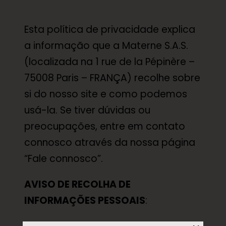
Esta política de privacidade explica
a informação que a Materne S.A.S.
(localizada na 1 rue de la Pépinère –
75008 Paris – FRANÇA) recolhe sobre
si do nosso site e como podemos
usá-la. Se tiver dúvidas ou
preocupações, entre em contato
connosco através da nossa página
“Fale connosco”.
AVISO DE RECOLHA DE
INFORMAÇÕES PESSOAIS
: