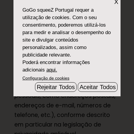
A Materne pode obter informações
X
pessoais sobre si através de dados
GoGo squeeZ Portugal
requer a
utilização de cookies. Com o seu
e informações que fornece
consentimento, poderemos utilizá-los
voluntariamente, através da página
para medir e analisar o desempenho do
“Fale connosco” e com seus
site e divulgar conteúdos
comentários e feedback
personalizados, assim como
publicidade relevante.
voluntariamente fornecidos. As
Poderá encontrar informações
informações pessoais são
adicionais
aqui.
informações sobre um indivíduo
Configuração de cookies
identificável (por exemplo, detalhes
Rejeitar Todos
Aceitar Todos
pessoais, como endereços postais,
endereços de e-mail, números de
telefone, etc.), conforme descrito
em particular na legislação de