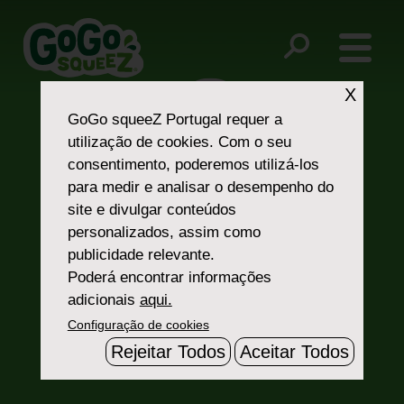
Post
Facebook
Youtube
navigation
X
GoGo squeeZ Portugal
requer a
utilização de cookies. Com o seu
consentimento, poderemos utilizá-los
para medir e analisar o desempenho do
site e divulgar conteúdos
personalizados, assim como
Fale Connosco
publicidade relevante.
Poderá encontrar informações
adicionais
aqui.
Configuração de cookies
Rejeitar Todos
Aceitar Todos