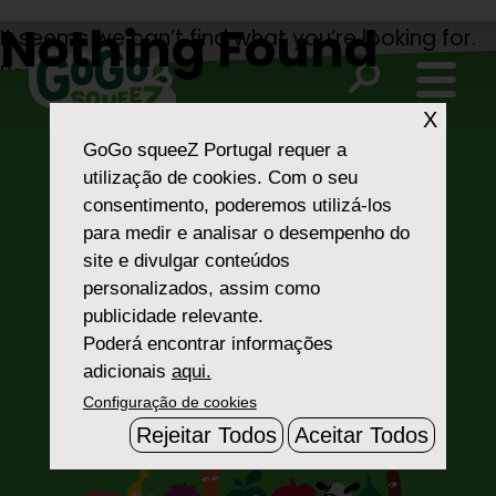
Nothing Found
It seems we can’t find what you’re looking for.
Perhaps searching can help.
X
Search
for:
GoGo squeeZ Portugal
requer a
utilização de cookies. Com o seu
consentimento, poderemos utilizá-los
para medir e analisar o desempenho do
site e divulgar conteúdos
personalizados, assim como
publicidade relevante.
Poderá encontrar informações
adicionais
aqui.
Fale Connosco
Configuração de cookies
Rejeitar Todos
Aceitar Todos