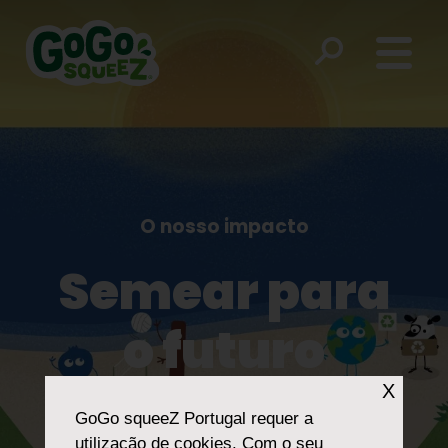
O nosso impacto
Semear para
o futuro
X
GoGo squeeZ Portugal
requer a
utilização de cookies. Com o seu