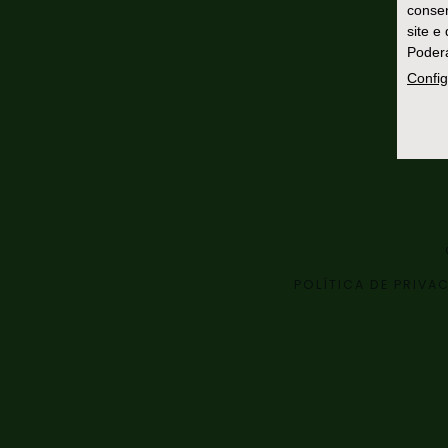
consen
site e
Poderá
Config
POLÍTICA DE PRIVA