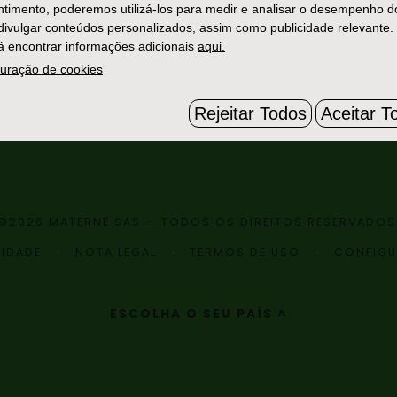
timento, poderemos utilizá-los para medir e analisar o desempenho d
 divulgar conteúdos personalizados, assim como publicidade relevante.
 encontrar informações adicionais
aqui.
uração de cookies
Rejeitar Todos
Aceitar T
©2026 MATERNE SAS — TODOS OS DIREITOS RESERVADOS
CIDADE
NOTA LEGAL
TERMOS DE USO
CONFIGU
ESCOLHA O SEU PAÍS ^