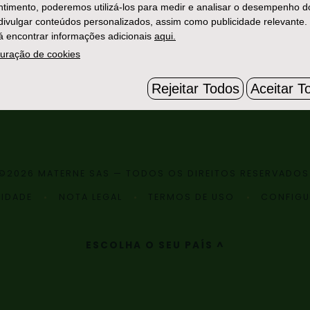
timento, poderemos utilizá-los para medir e analisar o desempenho d
 divulgar conteúdos personalizados, assim como publicidade relevante.
 encontrar informações adicionais
aqui.
uração de cookies
Rejeitar Todos
Aceitar T
©2026 MATERNE SAS — TODOS OS DIREITOS RESERVADOS
CIDADE
NOTA LEGAL
TERMOS DE USO
CONFIGU
ESCOLHA O SEU PAÍS ^