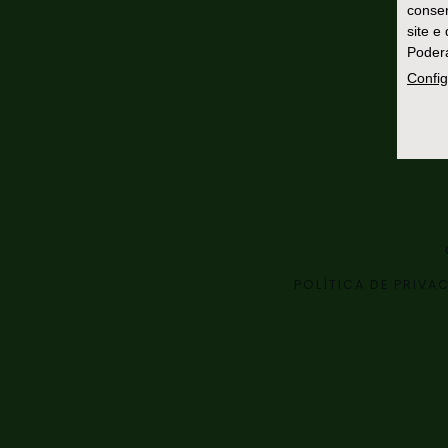
consen
site e
Poderá
Config
POLÍTICA DE PRIVA