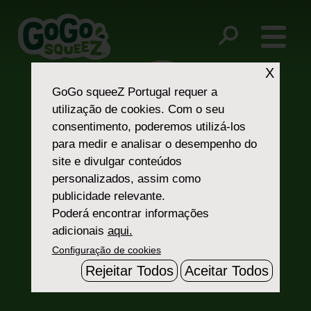
Post
bee
weight lifters
navigation
X
GoGo squeeZ Portugal
requer a
utilização de cookies. Com o seu
consentimento, poderemos utilizá-los
para medir e analisar o desempenho do
site e divulgar conteúdos
personalizados, assim como
Fale Connosco
publicidade relevante.
Poderá encontrar informações
adicionais
aqui.
Configuração de cookies
Rejeitar Todos
Aceitar Todos