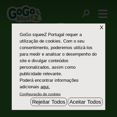
Post
national park
green apple unicycle
navigation
X
GoGo squeeZ Portugal
requer a
utilização de cookies. Com o seu
consentimento, poderemos utilizá-los
para medir e analisar o desempenho do
site e divulgar conteúdos
personalizados, assim como
Fale Connosco
publicidade relevante.
Poderá encontrar informações
adicionais
aqui.
Configuração de cookies
Rejeitar Todos
Aceitar Todos