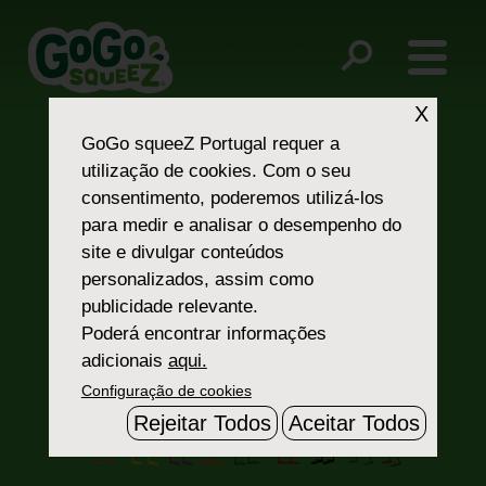
Post
About the Recycle Mission – What are these equipments
made of? Are they 100% made from GoGo squeeZ®
navigation
packaging?
X
GoGo squeeZ Portugal
requer a
utilização de cookies. Com o seu
consentimento, poderemos utilizá-los
para medir e analisar o desempenho do
site e divulgar conteúdos
personalizados, assim como
publicidade relevante.
Fale Connosco
Poderá encontrar informações
adicionais
aqui.
Configuração de cookies
Rejeitar Todos
Aceitar Todos