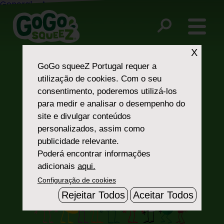
Post
®
General – Are you going to make other GoGo squeeZ
flavors?
navigation
®
Fruit Snacks – Is GoGo squeeZ
fortified with any
vitamins?
X
GoGo squeeZ Portugal
requer a
utilização de cookies. Com o seu
consentimento, poderemos utilizá-los
para medir e analisar o desempenho do
site e divulgar conteúdos
personalizados, assim como
publicidade relevante.
Poderá encontrar informações
Fale Connosco
adicionais
aqui.
Configuração de cookies
Rejeitar Todos
Aceitar Todos