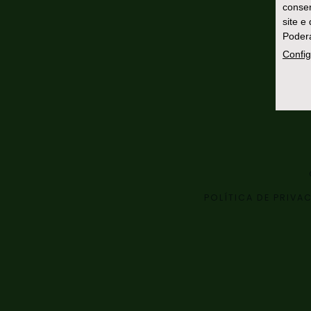
consen
site e
Poderá
Config
POLÍTICA DE PRIVA