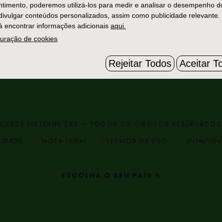
timento, poderemos utilizá-los para medir e analisar o desempenho d
 divulgar conteúdos personalizados, assim como publicidade relevante.
 encontrar informações adicionais
aqui.
uração de cookies
Rejeitar Todos
Aceitar T
©2026 MATERNE SAS — TODOS OS DIREITOS RESERVADOS
CIDADE
NOTA LEGAL
TERMOS DE USO
CONFIGU
ESCOLHA O SEU PAÍS ^