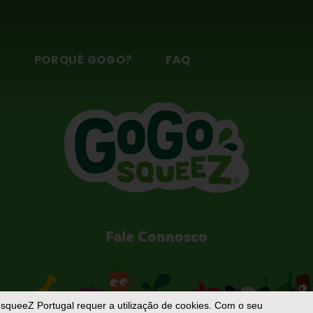
ld from growing in its preservative-free products?
S
PORQUÊ GOGO?
FAQ
Fale Connosco
squeeZ Portugal
requer a utilização de cookies. Com o seu