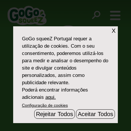
Post
Pineapple
Manga
navigation
X
GoGo squeeZ Portugal
requer a
utilização de cookies. Com o seu
consentimento, poderemos utilizá-los
para medir e analisar o desempenho do
site e divulgar conteúdos
personalizados, assim como
Fale Connosco
publicidade relevante.
Poderá encontrar informações
adicionais
aqui.
Configuração de cookies
Rejeitar Todos
Aceitar Todos