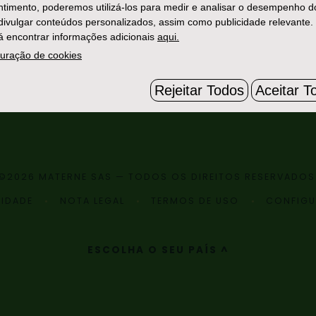
timento, poderemos utilizá-los para medir e analisar o desempenho d
 divulgar conteúdos personalizados, assim como publicidade relevante.
 encontrar informações adicionais
aqui.
uração de cookies
Rejeitar Todos
Aceitar T
©2026 MATERNE SAS — TODOS OS DIREITOS RESERVADOS
CIDADE
NOTA LEGAL
TERMOS DE USO
CONFIGU
ESCOLHA O SEU PAÍS ^