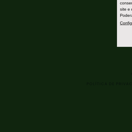
consen
site e
Poderá
Config
POLÍTICA DE PRIVA