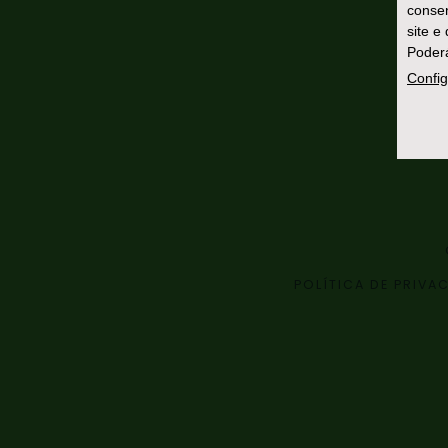
consen
site e
Poderá
Config
POLÍTICA DE PRIVA