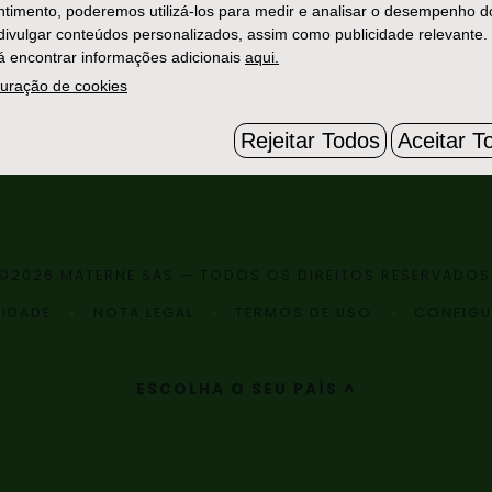
timento, poderemos utilizá-los para medir e analisar o desempenho d
 divulgar conteúdos personalizados, assim como publicidade relevante.
 encontrar informações adicionais
aqui.
uração de cookies
Rejeitar Todos
Aceitar T
©2026 MATERNE SAS — TODOS OS DIREITOS RESERVADOS
CIDADE
NOTA LEGAL
TERMOS DE USO
CONFIGU
ESCOLHA O SEU PAÍS ^