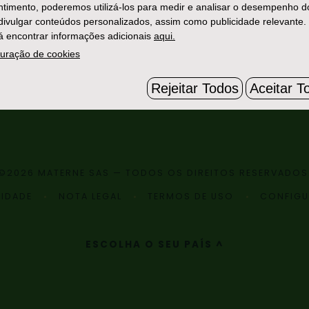
timento, poderemos utilizá-los para medir e analisar o desempenho d
 divulgar conteúdos personalizados, assim como publicidade relevante.
 encontrar informações adicionais
aqui.
uração de cookies
Rejeitar Todos
Aceitar T
©2026 MATERNE SAS — TODOS OS DIREITOS RESERVADOS
CIDADE
NOTA LEGAL
TERMOS DE USO
CONFIGU
ESCOLHA O SEU PAÍS ^