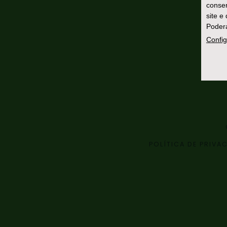
consen
site e
Poderá
Config
POLÍTICA DE PRIVA