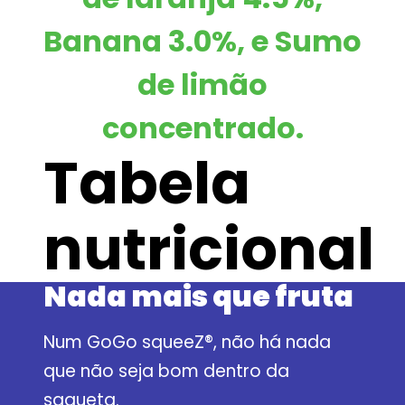
Banana 3.0%
, e
Sumo
de limão
concentrado
.
Tabela
nutricional
Nada mais que fruta
Num GoGo squeeZ®, não há nada
que não seja bom dentro da
saqueta.