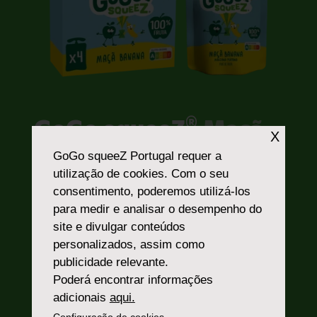
®
GoGo squeeZ
Maçã
X
Banana
GoGo squeeZ Portugal
requer a
utilização de cookies. Com o seu
Tudo é melhor com bananas.
consentimento, poderemos utilizá-los
para medir e analisar o desempenho do
O GoGo squeeZ® Maçã Banana é a perfeita
site e divulgar conteúdos
combinação do delicioso e do nutritivo, feito
personalizados, assim como
com 100% de fruta, 100% prático e divertido
publicidade relevante.
de se comer. Põe um sorriso na cara de
Poderá encontrar informações
qualquer um, subtil, deliciosa, doce…uma
adicionais
aqui.
fruta pronta a comer sem casca.
Configuração de cookies