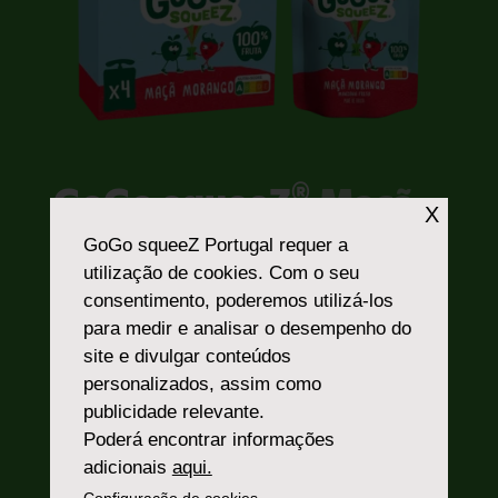
®
GoGo squeeZ
Maçã
X
Morango
GoGo squeeZ Portugal
requer a
utilização de cookies. Com o seu
Ricos Morangos!
consentimento, poderemos utilizá-los
para medir e analisar o desempenho do
O GoGo squeeZ® Maçã Morango é um
site e divulgar conteúdos
delicioso puré de fruta para deliciar os
personalizados, assim como
amantes do morango durante todo o ano.
publicidade relevante.
Disponível numa embalagem prática e
Poderá encontrar informações
conveniente, sem necessidade de usar
adicionais
aqui.
colher, com GoGo squeeZ® é fácil gostar de