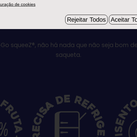
fruta
uração de cookies
Rejeitar Todos
Aceitar T
Go squeeZ®, não há nada que não seja bom de
saqueta.