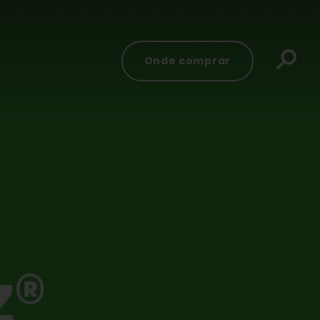
Onde comprar
®
Z