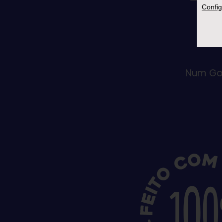
Config
Num Go