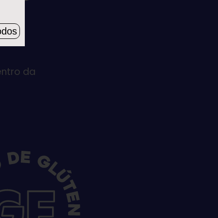
odos
ntro da