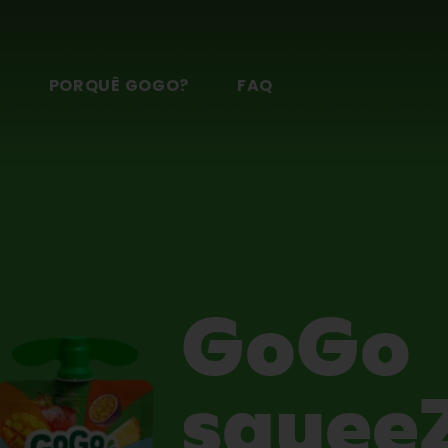
S
PORQUÊ GOGO?
FAQ
GoGo
squee