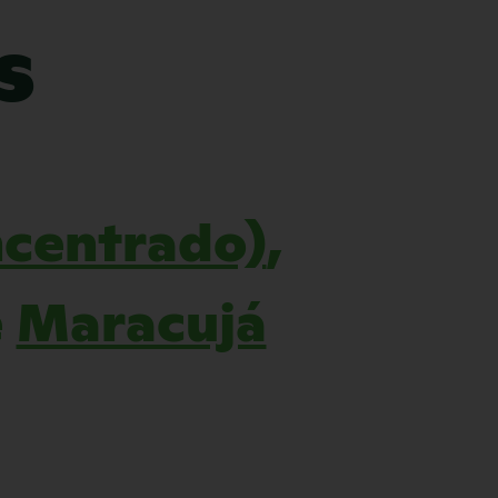
s
ncentrado)
,
e
Maracujá