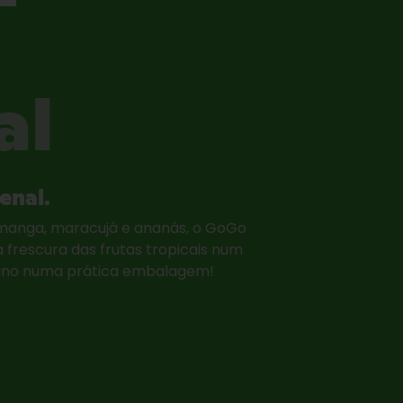
al
enal.
anga, maracujá e ananás, o GoGo
 frescura das frutas tropicais num
o ano numa prática embalagem!