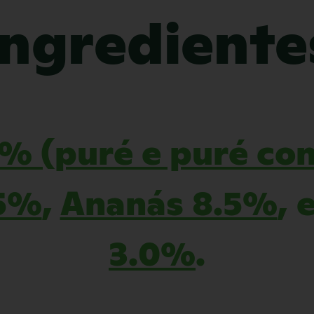
Ingrediente
% (puré e puré co
5%
,
Ananás 8.5%
, 
3.0%
.