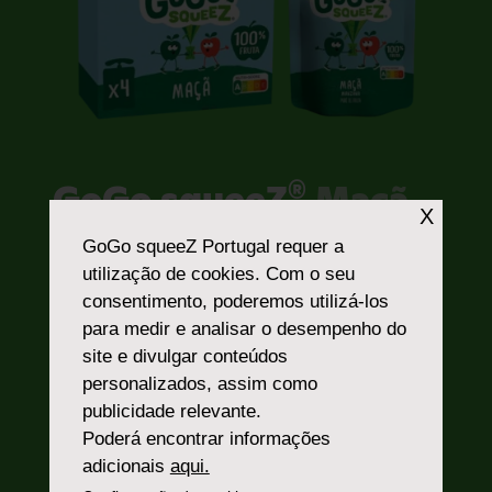
®
GoGo squeeZ
Maçã
X
GoGo squeeZ Portugal
requer a
Apenas maçãs. Sempre
utilização de cookies. Com o seu
Delicioso.
consentimento, poderemos utilizá-los
A nossa receita original, GoGo squeeZ®
para medir e analisar o desempenho do
Maçã, é feita com 100% de fruta e é 100%
site e divulgar conteúdos
prático e divertido de se comer. Não
personalizados, assim como
importa onde as crianças estão… Com GoGo
publicidade relevante.
squeeZ® podem comer um lanche delicioso
Poderá encontrar informações
e saboroso em qualquer lugar.
adicionais
aqui.