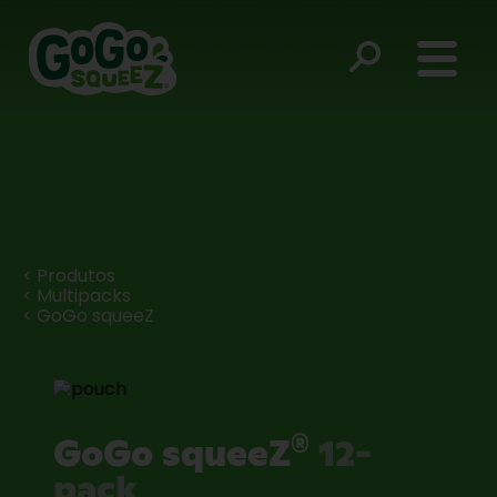
< Produtos
< Multipacks
< GoGo squeeZ
®
GoGo squeeZ
12-
pack