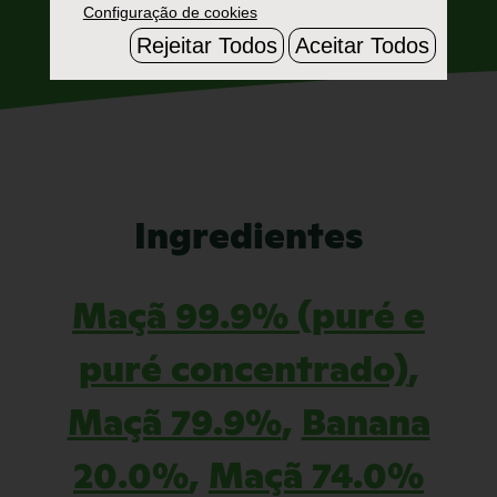
Configuração de cookies
Rejeitar Todos
Aceitar Todos
Ingredientes
Maçã 99.9% (puré e
puré concentrado)
,
Maçã 79.9%
,
Banana
20.0%
,
Maçã 74.0%