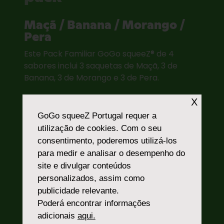
Maçã / Banana / Morango /
Pera
Este Pack Familiar GoGo squeeZ® de 4
sabores inclui 3 saquetas de Maçã, 3 de
Banana, 3 de Morango e 3 de Pera.
X
GoGo squeeZ Portugal
requer a
utilização de cookies. Com o seu
consentimento, poderemos utilizá-los
Disponível no formato
para medir e analisar o desempenho do
site e divulgar conteúdos
12
personalizados, assim como
publicidade relevante.
Poderá encontrar informações
adicionais
aqui.
ONDE COMPRAR