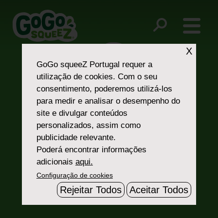
Post
yogurtz-4-grams-protein
yogurtz-calcium
navigation
X
GoGo squeeZ Portugal
requer a
utilização de cookies. Com o seu
consentimento, poderemos utilizá-los
para medir e analisar o desempenho do
site e divulgar conteúdos
personalizados, assim como
Fale Connosco
publicidade relevante.
Poderá encontrar informações
adicionais
aqui.
Configuração de cookies
Rejeitar Todos
Aceitar Todos