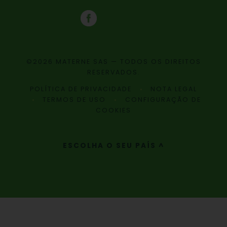
©2026 MATERNE SAS — TODOS OS DIREITOS
RESERVADOS.
POLÍTICA DE PRIVACIDADE
NOTA LEGAL
TERMOS DE USO
CONFIGURAÇÃO DE
COOKIES
ESCOLHA O SEU PAÍS ^