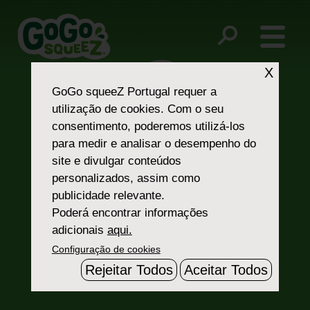
Post
cow waving
logo
navigation
X
GoGo squeeZ Portugal
requer a
utilização de cookies. Com o seu
consentimento, poderemos utilizá-los
para medir e analisar o desempenho do
site e divulgar conteúdos
personalizados, assim como
Fale Connosco
publicidade relevante.
Poderá encontrar informações
adicionais
aqui.
Configuração de cookies
Rejeitar Todos
Aceitar Todos