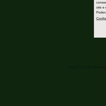
consen
site e
Poderá
Config
POLÍTICA DE PRIVA