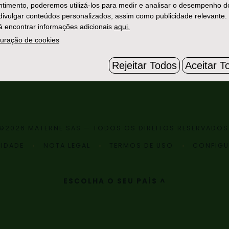
timento, poderemos utilizá-los para medir e analisar o desempenho d
 divulgar conteúdos personalizados, assim como publicidade relevante.
 encontrar informações adicionais
aqui.
uração de cookies
Rejeitar Todos
Aceitar T
©2026 MATERNE SAS — TODOS OS DIREITOS RESERVADOS
CIDADE
NOTA LEGAL
TERMOS DE USO
CONFIGU
ESCOLHA O SEU PAÍS ^