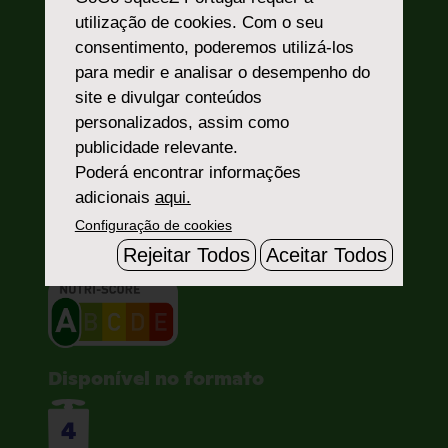
Morango
utilização de cookies. Com o seu
consentimento, poderemos utilizá-los
para medir e analisar o desempenho do
A tripla tentação!
site e divulgar conteúdos
Com o GoGo squeeZ Fruit FriendZ Maçã
personalizados, assim como
Banana Morango, desfrute da combinação
publicidade relevante.
perfeita de três frutas deliciosas em uma
Poderá encontrar informações
única saqueta proporcionando um lanche
adicionais
aqui.
saboroso e nutritivo para qualquer
Configuração de cookies
momento do dia.
Rejeitar Todos
Aceitar Todos
Disponível no formato
4