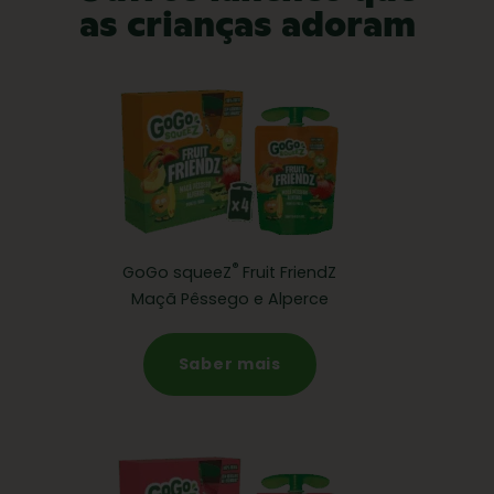
as crianças adoram
®
GoGo squeeZ
Fruit FriendZ
Maçã Pêssego e Alperce
Saber mais