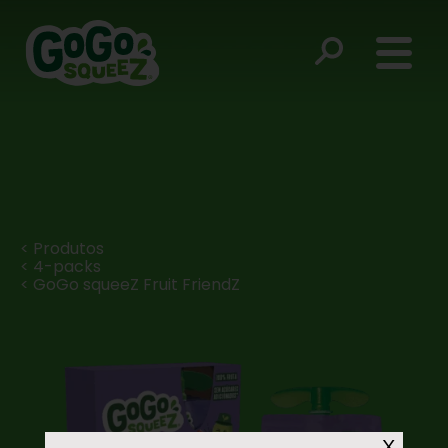
< Produtos
< 4-packs
< GoGo squeeZ Fruit FriendZ
X