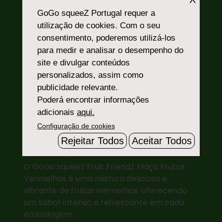
GoGo squeeZ Portugal
requer a
utilização de cookies. Com o seu
consentimento, poderemos utilizá-los
para medir e analisar o desempenho do
site e divulgar conteúdos
personalizados, assim como
®
GoGo squeeZ
Fruit
publicidade relevante.
Poderá encontrar informações
FriendZ
Maçã Frutos
adicionais
aqui.
Vermelhos
Configuração de cookies
Rejeitar Todos
Aceitar Todos
Uma explosão de sabores!
O GoGo squeeZ Fruit FriendZ Maçã Frutos
Vermelhos é uma mistura deliciosa e
vibrante de frutas vermelhas, oferecendo
um sabor intenso e refrescante em cada
embalagem.